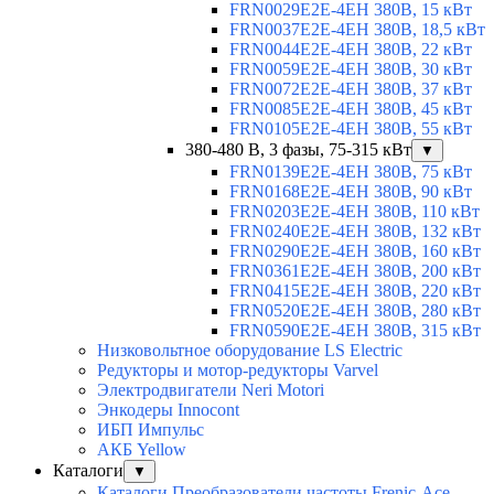
FRN0029E2E-4EH 380В, 15 кВт
FRN0037E2E-4EH 380В, 18,5 кВт
FRN0044E2E-4EH 380В, 22 кВт
FRN0059E2E-4EH 380В, 30 кВт
FRN0072E2E-4EH 380В, 37 кВт
FRN0085E2E-4EH 380В, 45 кВт
FRN0105E2E-4EH 380В, 55 кВт
380-480 В, 3 фазы, 75-315 кВт
▼
FRN0139E2E-4EH 380В, 75 кВт
FRN0168E2E-4EH 380В, 90 кВт
FRN0203E2E-4EH 380В, 110 кВт
FRN0240E2E-4EH 380В, 132 кВт
FRN0290E2E-4EH 380В, 160 кВт
FRN0361E2E-4EH 380В, 200 кВт
FRN0415E2E-4EH 380В, 220 кВт
FRN0520E2E-4EH 380В, 280 кВт
FRN0590E2E-4EH 380В, 315 кВт
Низковольтное оборудование LS Electric
Редукторы и мотор-редукторы Varvel
Электродвигатели Neri Motori
Энкодеры Innocont
ИБП Импульс
АКБ Yellow
Каталоги
▼
Каталоги Преобразователи частоты Frenic-Ace