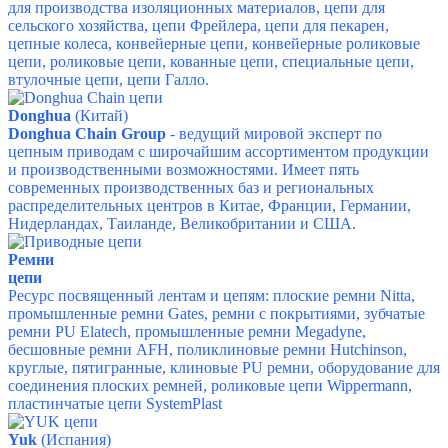
для производства изоляционных материалов, цепи для
сельского хозяйства, цепи Фрейлера, цепи для пекарен,
цепные колеса, конвейерные цепи, конвейерные роликовые
цепи, роликовые цепи, кованные цепи, специальные цепи,
втулочные цепи, цепи Галло.
Donghua
(Китай)
Donghua Chain Group
- ведущий мировой эксперт по
цепным приводам с широчайшим ассортиментом продукции
и производственными возможностями. Имеет пять
современных производственных баз и региональных
распределительных центров в Китае, Франции, Германии,
Нидерландах, Таиланде, Великобритании и США.
Ремни
цепи
Ресурс посвященный лентам и цепям:
плоские ремни Nitta,
промышленные ремни Gates, ремни с покрытиями, зубчатые
ремни PU Elatech, промышленные ремни Megadyne,
бесшовные ремни AFH, поликлиновые ремни Hutchinson,
круглые, пятигранные, клиновые PU ремни, оборудование для
соединения плоских ремней,
роликовые цепи Wippermann,
пластинчатые цепи SystemPlast
Yuk
(Испания)