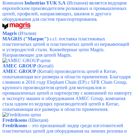
Компания
Industrias YUK S.A
(Испания) является ведущим
европейским производителем роликовых и промышленных
цепей, профилей, направляющих, шкивов и другого
оборудования для систем транспортирования.
Magris
(Италия)
MAGRIS ("Магрис")
s.r.l. поставка пластиковых
пластинчатых цепей и пластинчатых цепей из нержавеющей
и углеродистой стали.
Конвейерные цепи Magris.
Направляющие для цепей Magris.
AMEC GROUP
(Китай)
AMEC GROUP
(Китай)
производитель цепей в Китае,
охватывающая все размеры и области применения.
Благодаря
слиянию в 2016 году Elephant Chain (EP) с SFR Chain Group,
крупного производителя цепей для мотоциклов и
промышленных цепей и партнерству с компанией по импорту
и экспорту машин и оборудования AMEC Group, компания
стала одним из ведущих производителей цепей в Китае,
охватывающая все размеры и области применения.
Fredriksons
(Швеция)
Fredriksons
– это признанный лидер среди изготовителей
пластинчатых цепей для оборудования на линиях розлива и