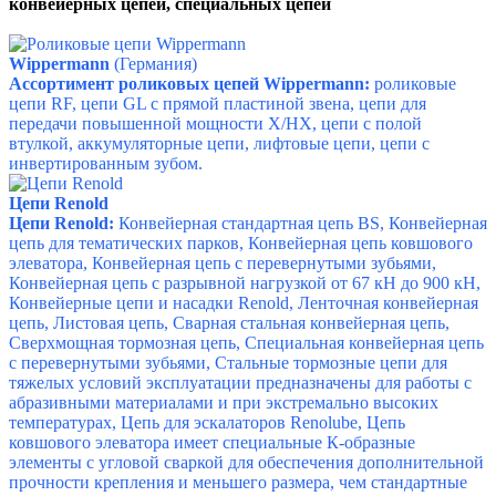
конвейерных цепей, специальных цепей
Wippermann
(Германия)
Ассортимент роликовых цепей Wippermann:
роликовые
цепи RF, цепи GL с прямой пластиной звена, цепи для
передачи повышенной мощности X/HX, цепи с полой
втулкой, аккумуляторные цепи, лифтовые цепи, цепи с
инвертированным зубом.
Цепи Renold
Цепи Renold:
Конвейерная стандартная цепь BS,
Конвейерная
цепь для тематических парков,
Конвейерная цепь ковшового
элеватора,
Конвейерная цепь с перевернутыми зубьями,
Конвейерная цепь с разрывной нагрузкой от 67 кН до 900 кН,
Конвейерные цепи и насадки Renold,
Ленточная конвейерная
цепь,
Листовая цепь,
Сварная стальная конвейерная цепь,
Сверхмощная тормозная цепь,
Специальная конвейерная цепь
с перевернутыми зубьями,
Стальные тормозные цепи для
тяжелых условий эксплуатации предназначены для работы с
абразивными материалами и при экстремально высоких
температурах,
Цепь для эскалаторов Renolube,
Цепь
ковшового элеватора имеет специальные К-образные
элементы с угловой сваркой для обеспечения дополнительной
прочности крепления и меньшего размера, чем стандартные