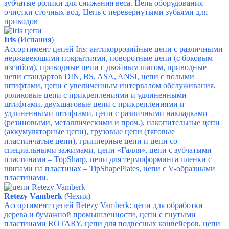
зубчатые ролики для снижения веса.
Цепь оборудования
очистки сточных вод,
Цепь с перевернутыми зубьями для
приводов
Iris
(Испания)
Ассортимент цепей Iris: антикоррозийные цепи с различными
нержавеющими покрытиями, поворотные цепи (с боковым
изгибом), приводные цепи с двойным шагом, приводные
цепи стандартов DIN, BS, ASA, ANSI, цепи с полыми
штифтами, цепи с увеличенным интервалом обслуживания,
роликовые цепи с прикреплениями и удлиненными
штифтами, двухшаговые цепи с прикреплениями и
удлиненными штифтами, цепи с различными накладками
(резиновыми, металлическими и проч.), накопительные цепи
(аккумуляторные цепи), грузовые цепи (тяговые
пластинчатые цепи), грипперные цепи и цепи со
специальными зажимами, цепи «Галля», цепи с зубчатыми
пластинами – TopSharp, цепи для термоформинга пленки с
шипами на пластинах – TipShapePlates, цепи с V-образными
пластинами.
Retezy Vamberk
(Чехия)
Ассортимент цепей Retezy Vamberk: цепи для обработки
дерева и бумажной промышленности, цепи с гнутыми
пластинами ROTARY, цепи для подвесных конвейеров, цепи