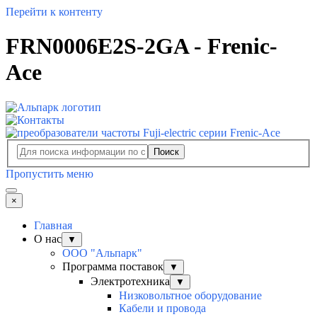
Перейти к контенту
FRN0006E2S-2GA - Frenic-
Ace
Поиск
Пропустить меню
×
Главная
О нас
▼
ООО "Альпарк"
Программа поставок
▼
Электротехника
▼
Низковольтное оборудование
Кабели и провода