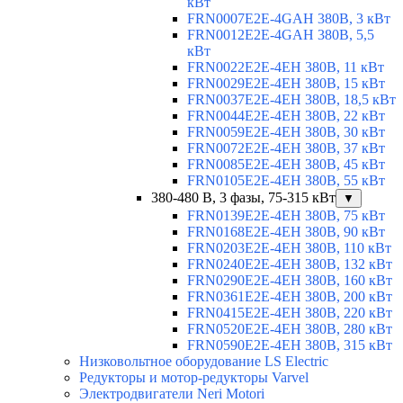
кВт
FRN0007E2E-4GAH 380В, 3 кВт
FRN0012E2E-4GAH 380В, 5,5
кВт
FRN0022E2E-4EH 380В, 11 кВт
FRN0029E2E-4EH 380В, 15 кВт
FRN0037E2E-4EH 380В, 18,5 кВт
FRN0044E2E-4EH 380В, 22 кВт
FRN0059E2E-4EH 380В, 30 кВт
FRN0072E2E-4EH 380В, 37 кВт
FRN0085E2E-4EH 380В, 45 кВт
FRN0105E2E-4EH 380В, 55 кВт
380-480 В, 3 фазы, 75-315 кВт
▼
FRN0139E2E-4EH 380В, 75 кВт
FRN0168E2E-4EH 380В, 90 кВт
FRN0203E2E-4EH 380В, 110 кВт
FRN0240E2E-4EH 380В, 132 кВт
FRN0290E2E-4EH 380В, 160 кВт
FRN0361E2E-4EH 380В, 200 кВт
FRN0415E2E-4EH 380В, 220 кВт
FRN0520E2E-4EH 380В, 280 кВт
FRN0590E2E-4EH 380В, 315 кВт
Низковольтное оборудование LS Electric
Редукторы и мотор-редукторы Varvel
Электродвигатели Neri Motori