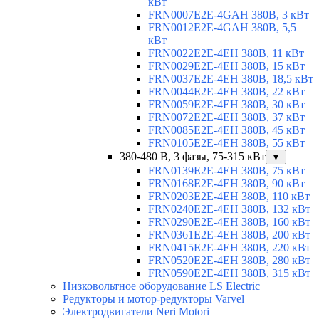
кВт
FRN0007E2E-4GAH 380В, 3 кВт
FRN0012E2E-4GAH 380В, 5,5
кВт
FRN0022E2E-4EH 380В, 11 кВт
FRN0029E2E-4EH 380В, 15 кВт
FRN0037E2E-4EH 380В, 18,5 кВт
FRN0044E2E-4EH 380В, 22 кВт
FRN0059E2E-4EH 380В, 30 кВт
FRN0072E2E-4EH 380В, 37 кВт
FRN0085E2E-4EH 380В, 45 кВт
FRN0105E2E-4EH 380В, 55 кВт
380-480 В, 3 фазы, 75-315 кВт
▼
FRN0139E2E-4EH 380В, 75 кВт
FRN0168E2E-4EH 380В, 90 кВт
FRN0203E2E-4EH 380В, 110 кВт
FRN0240E2E-4EH 380В, 132 кВт
FRN0290E2E-4EH 380В, 160 кВт
FRN0361E2E-4EH 380В, 200 кВт
FRN0415E2E-4EH 380В, 220 кВт
FRN0520E2E-4EH 380В, 280 кВт
FRN0590E2E-4EH 380В, 315 кВт
Низковольтное оборудование LS Electric
Редукторы и мотор-редукторы Varvel
Электродвигатели Neri Motori