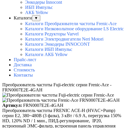
Энкодеры Innocont
ИБП Импульс
АКБ Yellow
Каталоги
▼
Каталоги Преобразователи частоты Frenic-Ace
Каталоги Низковольтное оборудование LS Electric
Каталоги Редукторы Varvel
Каталоги Электродвигатели Neri Motori
Каталоги Энкодеры INNOCONT
Каталоги ИБП Импульс
Каталоги АКБ Yellow
Прайс-лист
Доставка
Стоимость
Контакты
Преобразователь частоты Fuji-electric серии Frenic-Ace -
FRN0007E2E-4GAH
Артикул:
FRN0007E2E-4GAH
Преобразователь частоты FRENIC ACE-H (HVAC+Pump)
серии E2, 380~480B (3 фазы), 3 кВт / 6.9 A, перегрузка 150%
HD, 120% ND / 1 мин., ПИД-регулирование, IP20,
встроенный ЭМС-фильтр, встроенная панель управления