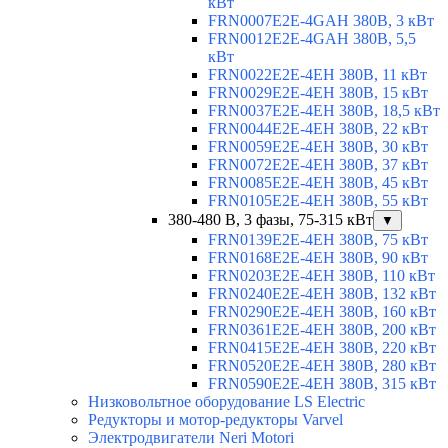
кВт
FRN0007E2E-4GAH 380В, 3 кВт
FRN0012E2E-4GAH 380В, 5,5
кВт
FRN0022E2E-4EH 380В, 11 кВт
FRN0029E2E-4EH 380В, 15 кВт
FRN0037E2E-4EH 380В, 18,5 кВт
FRN0044E2E-4EH 380В, 22 кВт
FRN0059E2E-4EH 380В, 30 кВт
FRN0072E2E-4EH 380В, 37 кВт
FRN0085E2E-4EH 380В, 45 кВт
FRN0105E2E-4EH 380В, 55 кВт
380-480 В, 3 фазы, 75-315 кВт
▼
FRN0139E2E-4EH 380В, 75 кВт
FRN0168E2E-4EH 380В, 90 кВт
FRN0203E2E-4EH 380В, 110 кВт
FRN0240E2E-4EH 380В, 132 кВт
FRN0290E2E-4EH 380В, 160 кВт
FRN0361E2E-4EH 380В, 200 кВт
FRN0415E2E-4EH 380В, 220 кВт
FRN0520E2E-4EH 380В, 280 кВт
FRN0590E2E-4EH 380В, 315 кВт
Низковольтное оборудование LS Electric
Редукторы и мотор-редукторы Varvel
Электродвигатели Neri Motori