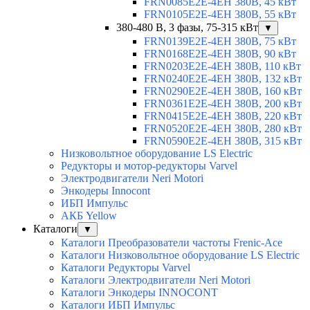
FRN0085E2E-4EH 380В, 45 кВт
FRN0105E2E-4EH 380В, 55 кВт
380-480 В, 3 фазы, 75-315 кВт
▼
FRN0139E2E-4EH 380В, 75 кВт
FRN0168E2E-4EH 380В, 90 кВт
FRN0203E2E-4EH 380В, 110 кВт
FRN0240E2E-4EH 380В, 132 кВт
FRN0290E2E-4EH 380В, 160 кВт
FRN0361E2E-4EH 380В, 200 кВт
FRN0415E2E-4EH 380В, 220 кВт
FRN0520E2E-4EH 380В, 280 кВт
FRN0590E2E-4EH 380В, 315 кВт
Низковольтное оборудование LS Electric
Редукторы и мотор-редукторы Varvel
Электродвигатели Neri Motori
Энкодеры Innocont
ИБП Импульс
АКБ Yellow
Каталоги
▼
Каталоги Преобразователи частоты Frenic-Ace
Каталоги Низковольтное оборудование LS Electric
Каталоги Редукторы Varvel
Каталоги Электродвигатели Neri Motori
Каталоги Энкодеры INNOCONT
Каталоги ИБП Импульс