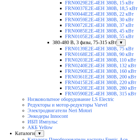
FRN0029E2E-4EH 380В, 15 кВт
FRN0037E2E-4EH 380В, 18,5 кВт
FRN0044E2E-4EH 380В, 22 кВт
FRN0059E2E-4EH 380В, 30 кВт
FRN0072E2E-4EH 380В, 37 кВт
FRN0085E2E-4EH 380В, 45 кВт
FRN0105E2E-4EH 380В, 55 кВт
380-480 В, 3 фазы, 75-315 кВт
▼
FRN0139E2E-4EH 380В, 75 кВт
FRN0168E2E-4EH 380В, 90 кВт
FRN0203E2E-4EH 380В, 110 кВт
FRN0240E2E-4EH 380В, 132 кВт
FRN0290E2E-4EH 380В, 160 кВт
FRN0361E2E-4EH 380В, 200 кВт
FRN0415E2E-4EH 380В, 220 кВт
FRN0520E2E-4EH 380В, 280 кВт
FRN0590E2E-4EH 380В, 315 кВт
Низковольтное оборудование LS Electric
Редукторы и мотор-редукторы Varvel
Электродвигатели Neri Motori
Энкодеры Innocont
ИБП Импульс
АКБ Yellow
Каталоги
▼
Каталоги Преобразователи частоты Frenic-Ace