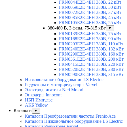
FRN0044E2E-4EH 380В, 22 кВт
FRN0059E2E-4EH 380В, 30 кВт
FRN0072E2E-4EH 380В, 37 кВт
FRN0085E2E-4EH 380В, 45 кВт
FRN0105E2E-4EH 380В, 55 кВт
380-480 В, 3 фазы, 75-315 кВт
▼
FRN0139E2E-4EH 380В, 75 кВт
FRN0168E2E-4EH 380В, 90 кВт
FRN0203E2E-4EH 380В, 110 кВт
FRN0240E2E-4EH 380В, 132 кВт
FRN0290E2E-4EH 380В, 160 кВт
FRN0361E2E-4EH 380В, 200 кВт
FRN0415E2E-4EH 380В, 220 кВт
FRN0520E2E-4EH 380В, 280 кВт
FRN0590E2E-4EH 380В, 315 кВт
Низковольтное оборудование LS Electric
Редукторы и мотор-редукторы Varvel
Электродвигатели Neri Motori
Энкодеры Innocont
ИБП Импульс
АКБ Yellow
Каталоги
▼
Каталоги Преобразователи частоты Frenic-Ace
Каталоги Низковольтное оборудование LS Electric
Каталоги Редукторы Varvel