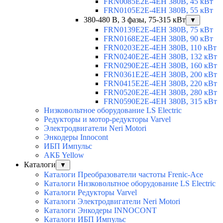
FRN0085E2E-4EH 380В, 45 кВт
FRN0105E2E-4EH 380В, 55 кВт
380-480 В, 3 фазы, 75-315 кВт
▼
FRN0139E2E-4EH 380В, 75 кВт
FRN0168E2E-4EH 380В, 90 кВт
FRN0203E2E-4EH 380В, 110 кВт
FRN0240E2E-4EH 380В, 132 кВт
FRN0290E2E-4EH 380В, 160 кВт
FRN0361E2E-4EH 380В, 200 кВт
FRN0415E2E-4EH 380В, 220 кВт
FRN0520E2E-4EH 380В, 280 кВт
FRN0590E2E-4EH 380В, 315 кВт
Низковольтное оборудование LS Electric
Редукторы и мотор-редукторы Varvel
Электродвигатели Neri Motori
Энкодеры Innocont
ИБП Импульс
АКБ Yellow
Каталоги
▼
Каталоги Преобразователи частоты Frenic-Ace
Каталоги Низковольтное оборудование LS Electric
Каталоги Редукторы Varvel
Каталоги Электродвигатели Neri Motori
Каталоги Энкодеры INNOCONT
Каталоги ИБП Импульс