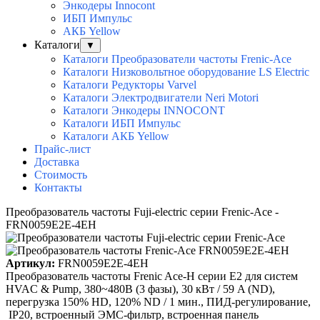
Энкодеры Innocont
ИБП Импульс
АКБ Yellow
Каталоги
▼
Каталоги Преобразователи частоты Frenic-Ace
Каталоги Низковольтное оборудование LS Electric
Каталоги Редукторы Varvel
Каталоги Электродвигатели Neri Motori
Каталоги Энкодеры INNOCONT
Каталоги ИБП Импульс
Каталоги АКБ Yellow
Прайс-лист
Доставка
Стоимость
Контакты
Преобразователь частоты Fuji-electric серии Frenic-Ace -
FRN0059E2E-4EH
Артикул:
FRN0059E2E-4EH
Преобразователь частоты Frenic Ace-H серии E2 для систем
HVAC & Pump, 380~480B (3 фазы), 30 кВт / 59 A (ND),
перегрузка 150% HD, 120% ND / 1 мин., ПИД-регулирование,
IP20, встроенный ЭМС-фильтр, встроенная панель