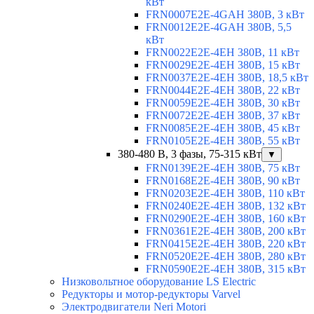
кВт
FRN0007E2E-4GAH 380В, 3 кВт
FRN0012E2E-4GAH 380В, 5,5
кВт
FRN0022E2E-4EH 380В, 11 кВт
FRN0029E2E-4EH 380В, 15 кВт
FRN0037E2E-4EH 380В, 18,5 кВт
FRN0044E2E-4EH 380В, 22 кВт
FRN0059E2E-4EH 380В, 30 кВт
FRN0072E2E-4EH 380В, 37 кВт
FRN0085E2E-4EH 380В, 45 кВт
FRN0105E2E-4EH 380В, 55 кВт
380-480 В, 3 фазы, 75-315 кВт
▼
FRN0139E2E-4EH 380В, 75 кВт
FRN0168E2E-4EH 380В, 90 кВт
FRN0203E2E-4EH 380В, 110 кВт
FRN0240E2E-4EH 380В, 132 кВт
FRN0290E2E-4EH 380В, 160 кВт
FRN0361E2E-4EH 380В, 200 кВт
FRN0415E2E-4EH 380В, 220 кВт
FRN0520E2E-4EH 380В, 280 кВт
FRN0590E2E-4EH 380В, 315 кВт
Низковольтное оборудование LS Electric
Редукторы и мотор-редукторы Varvel
Электродвигатели Neri Motori