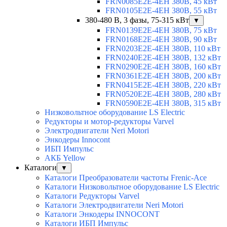
FRN0085E2E-4EH 380В, 45 кВт
FRN0105E2E-4EH 380В, 55 кВт
380-480 В, 3 фазы, 75-315 кВт
▼
FRN0139E2E-4EH 380В, 75 кВт
FRN0168E2E-4EH 380В, 90 кВт
FRN0203E2E-4EH 380В, 110 кВт
FRN0240E2E-4EH 380В, 132 кВт
FRN0290E2E-4EH 380В, 160 кВт
FRN0361E2E-4EH 380В, 200 кВт
FRN0415E2E-4EH 380В, 220 кВт
FRN0520E2E-4EH 380В, 280 кВт
FRN0590E2E-4EH 380В, 315 кВт
Низковольтное оборудование LS Electric
Редукторы и мотор-редукторы Varvel
Электродвигатели Neri Motori
Энкодеры Innocont
ИБП Импульс
АКБ Yellow
Каталоги
▼
Каталоги Преобразователи частоты Frenic-Ace
Каталоги Низковольтное оборудование LS Electric
Каталоги Редукторы Varvel
Каталоги Электродвигатели Neri Motori
Каталоги Энкодеры INNOCONT
Каталоги ИБП Импульс