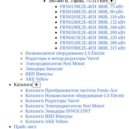
380-480 В, 3 фазы, 75-315 кВт
▼
FRN0139E2E-4EH 380В, 75 кВт
FRN0168E2E-4EH 380В, 90 кВт
FRN0203E2E-4EH 380В, 110 кВт
FRN0240E2E-4EH 380В, 132 кВт
FRN0290E2E-4EH 380В, 160 кВт
FRN0361E2E-4EH 380В, 200 кВт
FRN0415E2E-4EH 380В, 220 кВт
FRN0520E2E-4EH 380В, 280 кВт
FRN0590E2E-4EH 380В, 315 кВт
Низковольтное оборудование LS Electric
Редукторы и мотор-редукторы Varvel
Электродвигатели Neri Motori
Энкодеры Innocont
ИБП Импульс
АКБ Yellow
Каталоги
▼
Каталоги Преобразователи частоты Frenic-Ace
Каталоги Низковольтное оборудование LS Electric
Каталоги Редукторы Varvel
Каталоги Электродвигатели Neri Motori
Каталоги Энкодеры INNOCONT
Каталоги ИБП Импульс
Каталоги АКБ Yellow
Прайс-лист