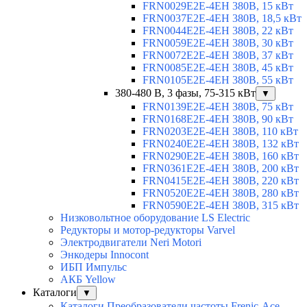
FRN0029E2E-4EH 380В, 15 кВт
FRN0037E2E-4EH 380В, 18,5 кВт
FRN0044E2E-4EH 380В, 22 кВт
FRN0059E2E-4EH 380В, 30 кВт
FRN0072E2E-4EH 380В, 37 кВт
FRN0085E2E-4EH 380В, 45 кВт
FRN0105E2E-4EH 380В, 55 кВт
380-480 В, 3 фазы, 75-315 кВт
▼
FRN0139E2E-4EH 380В, 75 кВт
FRN0168E2E-4EH 380В, 90 кВт
FRN0203E2E-4EH 380В, 110 кВт
FRN0240E2E-4EH 380В, 132 кВт
FRN0290E2E-4EH 380В, 160 кВт
FRN0361E2E-4EH 380В, 200 кВт
FRN0415E2E-4EH 380В, 220 кВт
FRN0520E2E-4EH 380В, 280 кВт
FRN0590E2E-4EH 380В, 315 кВт
Низковольтное оборудование LS Electric
Редукторы и мотор-редукторы Varvel
Электродвигатели Neri Motori
Энкодеры Innocont
ИБП Импульс
АКБ Yellow
Каталоги
▼
Каталоги Преобразователи частоты Frenic-Ace