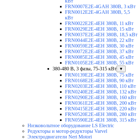
кВт
FRN0007E2E-4GAH 380В, 3 кВт
FRN0012E2E-4GAH 380В, 5,5
кВт
FRN0022E2E-4EH 380В, 11 кВт
FRN0029E2E-4EH 380В, 15 кВт
FRN0037E2E-4EH 380В, 18,5 кВт
FRN0044E2E-4EH 380В, 22 кВт
FRN0059E2E-4EH 380В, 30 кВт
FRN0072E2E-4EH 380В, 37 кВт
FRN0085E2E-4EH 380В, 45 кВт
FRN0105E2E-4EH 380В, 55 кВт
380-480 В, 3 фазы, 75-315 кВт
▼
FRN0139E2E-4EH 380В, 75 кВт
FRN0168E2E-4EH 380В, 90 кВт
FRN0203E2E-4EH 380В, 110 кВт
FRN0240E2E-4EH 380В, 132 кВт
FRN0290E2E-4EH 380В, 160 кВт
FRN0361E2E-4EH 380В, 200 кВт
FRN0415E2E-4EH 380В, 220 кВт
FRN0520E2E-4EH 380В, 280 кВт
FRN0590E2E-4EH 380В, 315 кВт
Низковольтное оборудование LS Electric
Редукторы и мотор-редукторы Varvel
Электродвигатели Neri Motori